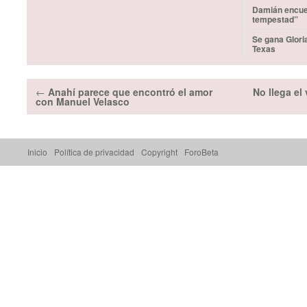
Damián encuen
tempestad”
Se gana Glori
Texas
←
Anahí parece que encontró el amor
No llega el
con Manuel Velasco
Inicio
Política de privacidad
Copyright
ForoBeta