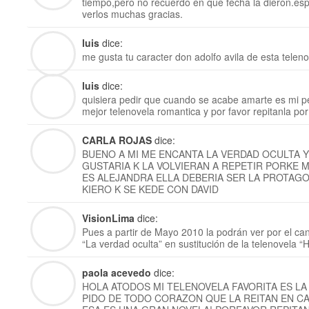
tiempo,pero no recuerdo en que fecha la dieron.es
verlos muchas gracias.
luis
dice:
me gusta tu caracter don adolfo avila de esta telen
luis
dice:
quisiera pedir que cuando se acabe amarte es mi pe
mejor telenovela romantica y por favor repitanla por
CARLA ROJAS
dice:
BUENO A MI ME ENCANTA LA VERDAD OCULTA Y
GUSTARIA K LA VOLVIERAN A REPETIR PORKE 
ES ALEJANDRA ELLA DEBERIA SER LA PROTAGO
KIERO K SE KEDE CON DAVID
VisionLima
dice:
Pues a partir de Mayo 2010 la podrán ver por el c
“La verdad oculta” en sustitución de la telenovela “
paola acevedo
dice:
HOLA ATODOS MI TELENOVELA FAVORITA ES LA
PIDO DE TODO CORAZON QUE LA REITAN EN C