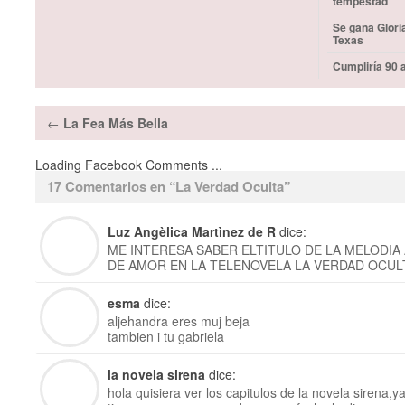
tempestad”
Se gana Glori
Texas
Cumpliría 90 
←
La Fea Más Bella
Loading Facebook Comments ...
17 Comentarios en “
La Verdad Oculta
”
Luz Angèlica Martìnez de R
dice:
ME INTERESA SABER ELTITULO DE LA MELODIA
DE AMOR EN LA TELENOVELA LA VERDAD OCUL
esma
dice:
aljehandra eres muj beja
tambien i tu gabriela
la novela sirena
dice:
hola quisiera ver los capitulos de la novela sirena,