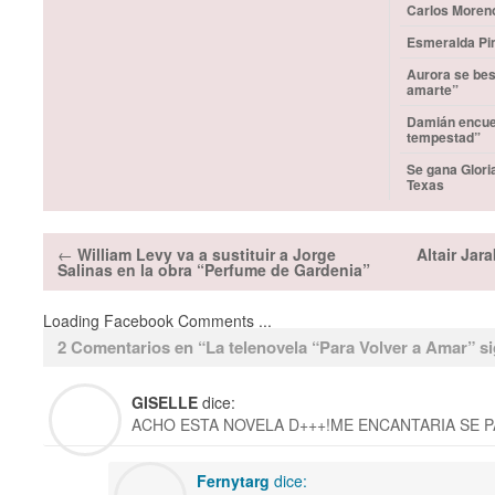
Carlos Moren
Esmeralda Pim
Aurora se bes
amarte”
Damián encuen
tempestad”
Se gana Glori
Texas
←
William Levy va a sustituir a Jorge
Altair Jar
Salinas en la obra “Perfume de Gardenia”
Loading Facebook Comments ...
2 Comentarios en “
La telenovela “Para Volver a Amar” s
GISELLE
dice:
ACHO ESTA NOVELA D+++!ME ENCANTARIA SE P
Fernytarg
dice: