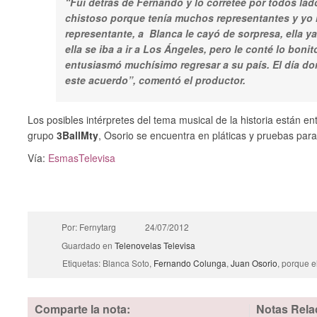
“Fui detrás de Fernando y lo correteé por todos lad
chistoso porque tenía muchos representantes y yo
representante, a Blanca le cayó de sorpresa, ella ya
ella se iba a ir a Los Ángeles, pero le conté lo bonit
entusiasmó muchísimo regresar a su país. El día d
este acuerdo”, comentó el productor.
Los posibles intérpretes del tema musical de la historia están en
grupo
3BallMty
, Osorio se encuentra en pláticas y pruebas para
Vía:
EsmasTelevisa
Por: Fernytarg
24/07/2012
Guardado en
Telenovelas
Televisa
Etiquetas: Blanca Soto,
Fernando Colunga
,
Juan Osorio
, porque 
Comparte la nota:
Notas Rela