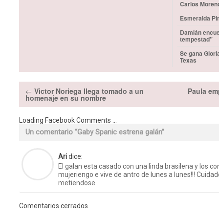
Carlos Moren
Esmeralda Pim
Damián encuen
tempestad”
Se gana Glori
Texas
←
Victor Noriega llega tomado a un
Paula emp
homenaje en su nombre
Loading Facebook Comments ...
Un comentario “
Gaby Spanic estrena galán
”
Ari
dice:
El galan esta casado con una linda brasilena y los co
mujeriengo e vive de antro de lunes a lunes!!! Cuid
metiendose.
Comentarios cerrados.