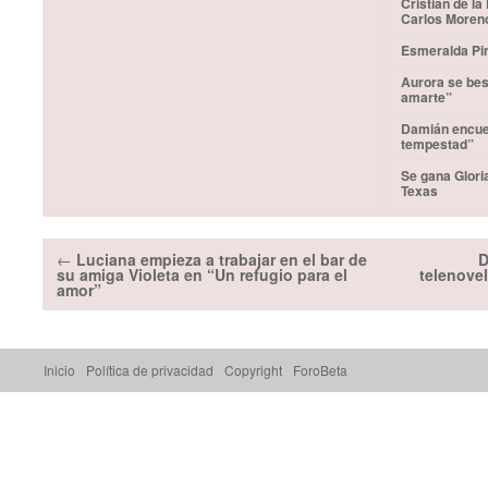
Cristian de la
Carlos Moren
Esmeralda Pim
Aurora se bes
amarte”
Damián encuen
tempestad”
Se gana Glori
Texas
←
Luciana empieza a trabajar en el bar de
D
su amiga Violeta en “Un refugio para el
telenove
amor”
Inicio
Política de privacidad
Copyright
ForoBeta