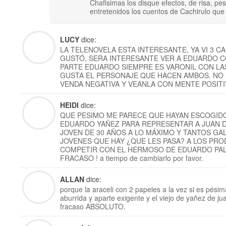
Chafisimas los disque efectos, de risa, p
entretenidos los cuentos de Cachirulo que
LUCY
dice:
LA TELENOVELA ESTA INTERESANTE, YA VI 3 CA
GUSTÓ, SERA INTERESANTE VER A EDUARDO CO
PARTE EDUARDO SIEMPRE ES VARONIL CON L
GUSTA EL PERSONAJE QUE HACEN AMBOS. NO S
VENDA NEGATIVA Y VEANLA CON MENTE POSITIV
HEIDI
dice:
QUE PESIMO ME PARECE QUE HAYAN ESCOGID
EDUARDO YAÑEZ PARA REPRESENTAR A JUAN D
JOVEN DE 30 AÑOS A LO MÁXIMO Y TANTOS G
JOVENES QUE HAY ¿QUE LES PASA? A LOS PRO
COMPETIR CON EL HERMOSO DE EDUARDO PA
FRACASO ! a tiempo de cambiarlo por favor.
ALLAN
dice:
porque la araceli con 2 papeles a la vez si es pésim
aburrida y aparte exigente y el viejo de yañez de ju
fracaso ABSOLUTO.