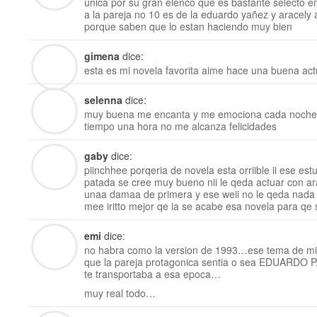
unica por su gran elenco que es bastante selecto e
a la pareja no 10 es de la eduardo yañez y aracely
porque saben que lo estan haciendo muy bien
gimena
dice:
esta es mi novela favorita aime hace una buena act
selenna
dice:
muy buena me encanta y me emociona cada noche 
tiempo una hora no me alcanza felicidades
gaby
dice:
piinchhee porqeria de novela esta orriible ii ese es
patada se cree muy bueno nii le qeda actuar con ar
unaa damaa de primera y ese weii no le qeda nada
mee iritto mejor qe ia se acabe esa novela para qe s
emi
dice:
no habra como la version de 1993…ese tema de mi
que la pareja protagonica sentia o sea EDUA
te transportaba a esa epoca…
muy real todo…