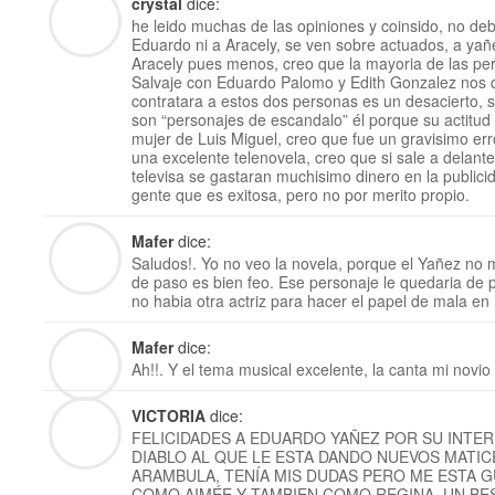
crystal
dice:
he leido muchas de las opiniones y coinsido, no de
Eduardo ni a Aracely, se ven sobre actuados, a yañ
Aracely pues menos, creo que la mayoria de las p
Salvaje con Eduardo Palomo y Edith Gonzalez nos 
contratara a estos dos personas es un desacierto, 
son “personajes de escandalo” él porque su actitud p
mujer de Luis Miguel, creo que fue un gravisimo er
una excelente telenovela, creo que si sale a delant
televisa se gastaran muchisimo dinero en la publicid
gente que es exitosa, pero no por merito propio.
Mafer
dice:
Saludos!. Yo no veo la novela, porque el Yañez no 
de paso es bien feo. Ese personaje le quedaria de 
no habia otra actriz para hacer el papel de mala en 
Mafer
dice:
Ah!!. Y el tema musical excelente, la canta mi novio
VICTORIA
dice:
FELICIDADES A EDUARDO YAÑEZ POR SU INTE
DIABLO AL QUE LE ESTA DANDO NUEVOS MATIC
ARAMBULA, TENÍA MIS DUDAS PERO ME ESTA 
COMO AIMÉE Y TAMBIEN COMO REGINA. UN BE