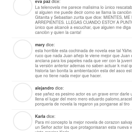
eva paz
dice:
La telenovela me parece malìsima lo ùnico rescatab
si alguien me puede decir como se llama la canciò
Gitanita y Sebastian zurita que dice: MIENTES,
ARREPIENTES. LLEGAS CUANDO ESTOY A PUNTO 
ùnico que alcancè a escuchar, que alguien me dig
canciòn y quien la canta!
mary
dice:
esta horrible esta cochinada de novela ese tal Yáñe
ruco que nada Juan añejo le viene mejor que Juan de
anciana para los papeles nada que ver con la juvent
la versión anterior ademas no saben actuar k mal qu
historia tan bonita la ambientación esta del asco e
que no tiene nada mejor que hacer.
alejandro
dice:
ese yañez es pesimo actor es un grave error darle u
llena el lugar del mero mero eduardo palomo,aracel
porqueria de novela la regaron ya ponganse al tiro
Karla
dice:
Para mi concepto la mejor novela de corazon salvaj
un Señor actor los que protagonisaran esta nueva ve