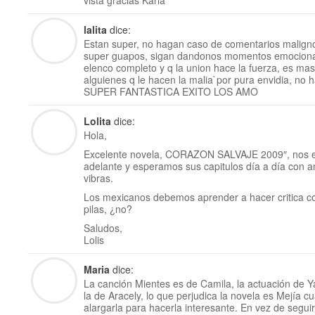
vista gracias Karla
lalita
dice:
Estan super, no hagan caso de comentarios malign
super guapos, sigan dandonos momentos emocionan
elenco completo y q la union hace la fuerza, es mas
alguienes q le hacen la malia`por pura envidia, no 
SUPER FANTASTICA EXITO LOS AMO
Lolita
dice:
Hola,
Excelente novela, CORAZON SALVAJE 2009″, nos e
adelante y esperamos sus capitulos día a día con a
vibras.
Los mexicanos debemos aprender a hacer critica c
pilas, ¿no?
Saludos,
Lolis
Maria
dice:
La canción Mientes es de Camila, la actuación de
la de Aracely, lo que perjudica la novela es Mejía c
alargarla para hacerla interesante. En vez de seguir