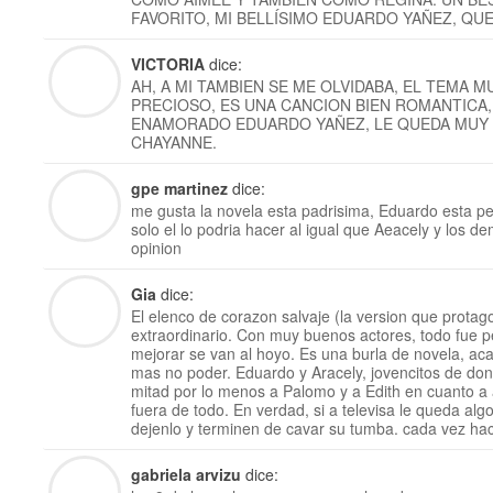
FAVORITO, MI BELLÍSIMO EDUARDO YAÑEZ, QU
VICTORIA
dice:
AH, A MI TAMBIEN SE ME OLVIDABA, EL TEMA 
PRECIOSO, ES UNA CANCION BIEN ROMANTICA,
ENAMORADO EDUARDO YAÑEZ, LE QUEDA MUY B
CHAYANNE.
gpe martinez
dice:
me gusta la novela esta padrisima, Eduardo esta pe
solo el lo podria hacer al igual que Aeacely y los d
opinion
Gia
dice:
El elenco de corazon salvaje (la version que prota
extraordinario. Con muy buenos actores, todo fue p
mejorar se van al hoyo. Es una burla de novela, a
mas no poder. Eduardo y Aracely, jovencitos de do
mitad por lo menos a Palomo y a Edith en cuanto a 
fuera de todo. En verdad, si a televisa le queda alg
dejenlo y terminen de cavar su tumba. cada vez ha
gabriela arvizu
dice: