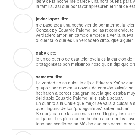
las 9 de la noche me parece una hora buena para v
la familia, así que por favor apresuren el final de e
javier lopez
dice:
me paso toda una noche viendo por internet la tele
Gonzalez y Eduardo Palomo, se las recomiendo, te 
verdadero amor, en cambio empece a ver la nueva 
di cuenta lo que es un verdadero circo, que alguien
gaby
dice:
lo unico bueno de esta telenovela es la cancion de
protagonistas son malisimos nose quien dijo que er
samanta
dice:
La verdad no se quien le dijo a Eduardo Yañez que 
guapo ; por que en la novela de corazón salvaje s
hecharon a perder esa gran novela que estaba mu
del diablo Eduardo Palomo, el si sabia actuar.
En cuanto a la Chule que mejor se valla a cuidar a s
que ninguno de los “protagonistas” saben actuar.
Se quejaban de las escenas de sortilegio y las de 
bulgares. Les pido que no hechen a perder las nove
tenemos escritores en México que nos pasan puros r