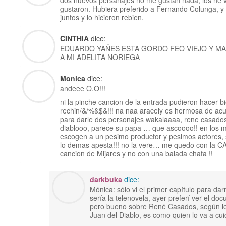
dos nuevos persanajes no me gustan nada, los he v
gustaron. Hubiera preferido a Fernando Colunga, y
juntos y lo hicieron rebien.
CINTHIA
dice:
EDUARDO YAÑES ESTA GORDO FEO VIEJO Y MA
A MI ADELITA NORIEGA
Monica
dice:
andeee O.O!!!
ni la pinche cancion de la entrada pudieron hacer bi
rechin/&/%&$&!!! na naa aracely es hermosa de acu
para darle dos personajes wakalaaaa, rene casado
diablooo, parece su papa … que ascoooo!! en los m
escogen a un pesimo productor y pesimos actores, 
lo demas apesta!!! no la vere… me quedo con la C
cancion de Mijares y no con una balada chafa !!
darkbuka
dice:
Mónica: sólo vi el primer capítulo para da
sería la telenovela, ayer preferí ver el d
pero bueno sobre René Casados, según l
Juan del Diablo, es como quien lo va a cui