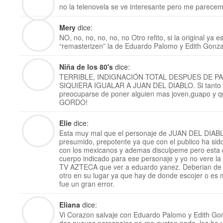
no la telenovela se ve interesante pero me pare
Mery
dice:
NO, no, no, no, no, no Otro refito, si la original ya 
“remasterizen” la de Eduardo Palomo y Edith Gonza
Niña de los 80's
dice:
TERRIBLE, INDIGNACIÓN TOTAL DESPUES DE P
SIQUIERA IGUALAR A JUAN DEL DIABLO. Si tanto 
preocuparse de poner alguien mas joven,guapo y 
GORDO!
Elie
dice:
Esta muy mal que el personaje de JUAN DEL DIABL
presumido, prepotente ya que con el publico ha si
con los mexicanos y ademas disculpeme pero esta 
cuerpo indicado para ese personaje y yo no vere la 
TV AZTECA que ver a eduardo yanez. Deberian de 
otro en su lugar ya que hay de donde escojer o es m
fue un gran error.
Eliana
dice:
Vi Corazon salvaje con Eduardo Palomo y Edith Gon