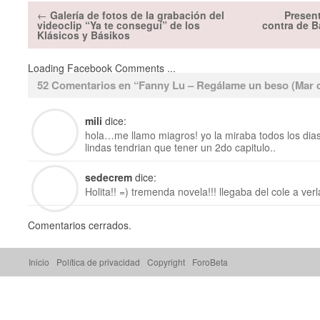
←
Galería de fotos de la grabación del
Present
videoclip “Ya te conseguí” de los
contra de B
Klásicos y Básikos
Loading Facebook Comments ...
52 Comentarios en “
Fanny Lu – Regálame un beso (Mar 
mili
dice:
hola…me llamo miagros! yo la miraba todos los dia
lindas tendrian que tener un 2do capitulo..
sedecrem
dice:
Holita!! =) tremenda novela!!! llegaba del cole a verla
Comentarios cerrados.
Inicio
Política de privacidad
Copyright
ForoBeta