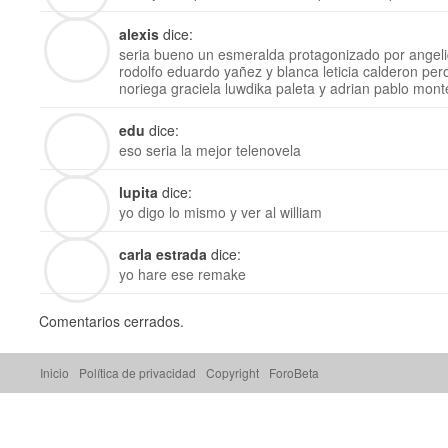
alexis
dice:
seria bueno un esmeralda protagonizado por angeli
rodolfo eduardo yañez y blanca leticia calderon per
noriega graciela luwdika paleta y adrian pablo mont
edu
dice:
eso seria la mejor telenovela
lupita
dice:
yo digo lo mismo y ver al william
carla estrada
dice:
yo hare ese remake
Comentarios cerrados.
Inicio
Política de privacidad
Copyright
ForoBeta