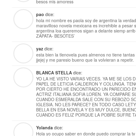
besos mis amoress
pao
dice:
hola mi nombre es paola soy de argentina la verdad q
maravilloso novela mexicana es increhible a pesar 
argentina loa queremos sigan a delante siemp a
ZAPATA- BESOTES’
yaz
dice:
esta bien la tlenovela pues almenos no tiene tantas
jjejej y me paresio bueno que la volvieran a repetir.
BLANCA STELLA
dice:
YO LA HE VISTO VARIAS VECES. YA ME SE LOS
PAPEL DE LETICIA CALDERON Y COLUNGA. TE
POR CIERTO HE ENCONTRADO UN PARECIDO E
ACTRIZ ITALIANA SOFIA LOREN. YA COMPARE 
CUANDO ESMERALDA SALE CON SU REBOZO SO
IGLESIA. NO LES PARECE? EN TODO CASO LETY
BELLA EN ESA NOVELA Y ES MUY DULCE, BUENO
CUANDO ES FELIZ PORQUE LA POBRE SUFRE 
Yolanda
dice:
Hola yo ocupo saber en donde puedo comprar la tv 