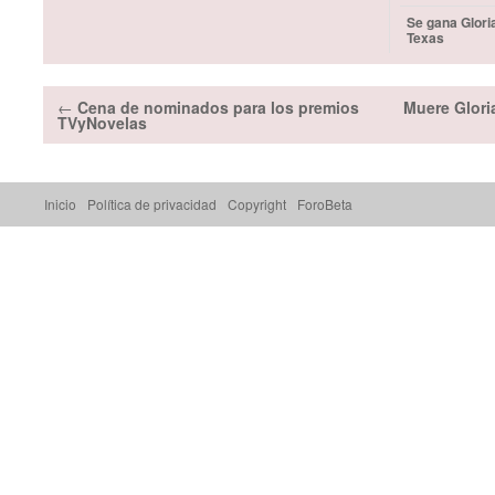
Se gana Glori
Texas
←
Cena de nominados para los premios
Muere Glori
TVyNovelas
Inicio
Política de privacidad
Copyright
ForoBeta