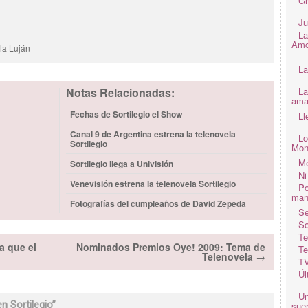
Gr
Ju
La
Amo
la Luján
La
Notas Relacionadas:
La
ama
Fechas de Sortilegio el Show
Ll
Canal 9 de Argentina estrena la telenovela
Lo
Sortilegio
Mon
Me
Sortilegio llega a Univisión
Ni
Venevisión estrena la telenovela Sortilegio
Po
man
Fotografías del cumpleaños de David Zepeda
Se
So
Te
a que el
Nominados Premios Oye! 2009: Tema de
Te
Telenovela
→
TV
Úl
Un
n Sortilegio
”
suer