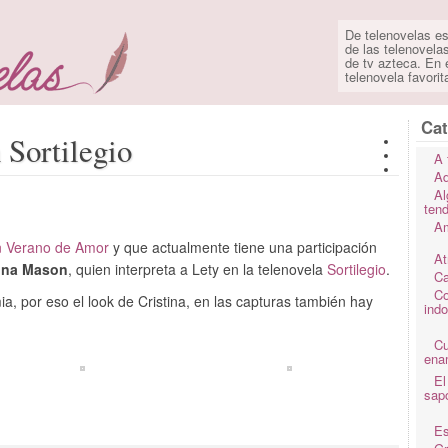
De telenovelas es
de las telenovela
de tv azteca. En e
telenovela favorit
Cat
 Sortilegio
A 
Ad
Al
ten
Am
en Verano de Amor
y que actualmente tiene una participación
At
tina Mason
, quien interpreta a Lety en la telenovela
Sortilegio
.
Ca
Co
a, por eso el look de Cristina, en las capturas también hay
ind
C
ena
El
sap
Es