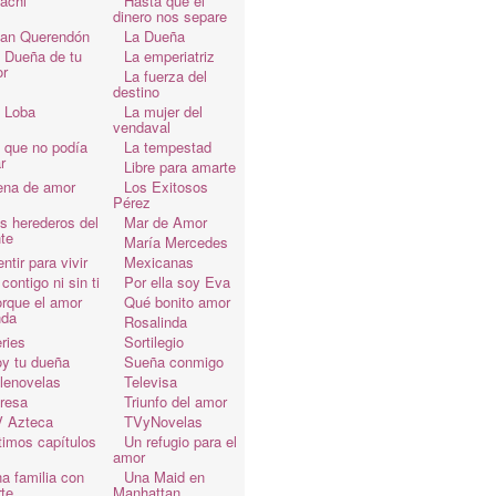
achi
Hasta que el
dinero nos separe
an Querendón
La Dueña
 Dueña de tu
La emperiatriz
r
La fuerza del
destino
 Loba
La mujer del
vendaval
 que no podía
La tempestad
r
Libre para amarte
ena de amor
Los Exitosos
Pérez
s herederos del
Mar de Amor
te
María Mercedes
ntir para vivir
Mexicanas
 contigo ni sin ti
Por ella soy Eva
rque el amor
Qué bonito amor
da
Rosalinda
ries
Sortilegio
y tu dueña
Sueña conmigo
lenovelas
Televisa
resa
Triunfo del amor
 Azteca
TVyNovelas
timos capítulos
Un refugio para el
amor
a familia con
Una Maid en
te
Manhattan