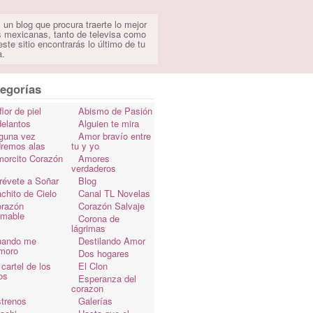
 un blog que procura traerte lo mejor
s mexicanas, tanto de televisa como
ste sitio encontrarás lo último de tu
a.
egorías
flor de piel
Abismo de Pasión
elantos
Alguien te mira
guna vez
Amor bravío entre
dremos alas
tu y yo
orcito Corazón
Amores
verdaderos
révete a Soñar
Blog
chito de Cielo
Canal TL Novelas
razón
Corazón Salvaje
omable
Corona de
lágrimas
uando me
Destilando Amor
moro
Dos hogares
 cartel de los
El Clon
os
Esperanza del
corazon
trenos
Galerías