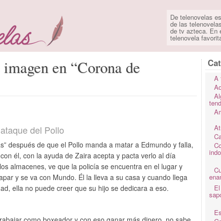
De telenovelas es
de las telenovela
de tv azteca. En e
telenovela favorit
Cat
e imagen en “Corona de
A 
Ad
Al
ten
Am
At
 ataque del Pollo
Ca
as” después de que el Pollo manda a matar a Edmundo y falla,
Co
ind
con él, con la ayuda de Zaira acepta y pacta verlo al día
los almacenes, ve que la policía se encuentra en el lugar y
C
apar y se va con Mundo. Él la lleva a su casa y cuando llega
ena
ad, ella no puede creer que su hijo se dedicara a eso.
El
sap
Es
 trabajar como boxeador y con eso ganar más dinero, no sabe