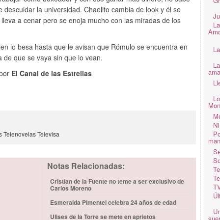
Gr
 descuidar la universidad. Chaelito cambia de look y él se
Ju
lleva a cenar pero se enoja mucho con las miradas de los
La
Amo
uien lo besa hasta que le avisan que Rómulo se encuentra en
La
a de que se vaya sin que lo vean.
La
ama
 por
El Canal de las Estrellas
Ll
Lo
Mon
Me
3
Ni
Po
s
Telenovelas
Televisa
man
Se
So
Notas Relacionadas:
Te
Te
Cristian de la Fuente no teme a ser exclusivo de
TV
Carlos Moreno
Úl
Esmeralda Pimentel celebra 24 años de edad
Un
Ulises de la Torre se mete en aprietos
suer