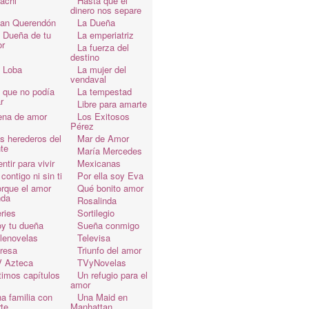
achi
Hasta que el
dinero nos separe
an Querendón
La Dueña
 Dueña de tu
La emperiatriz
r
La fuerza del
destino
 Loba
La mujer del
vendaval
 que no podía
La tempestad
r
Libre para amarte
ena de amor
Los Exitosos
Pérez
s herederos del
Mar de Amor
te
María Mercedes
ntir para vivir
Mexicanas
 contigo ni sin ti
Por ella soy Eva
rque el amor
Qué bonito amor
da
Rosalinda
ries
Sortilegio
y tu dueña
Sueña conmigo
lenovelas
Televisa
resa
Triunfo del amor
 Azteca
TVyNovelas
timos capítulos
Un refugio para el
amor
a familia con
Una Maid en
te
Manhattan