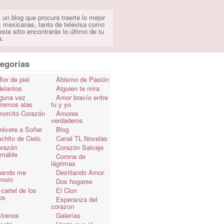
 un blog que procura traerte lo mejor
s mexicanas, tanto de televisa como
ste sitio encontrarás lo último de tu
a.
egorías
flor de piel
Abismo de Pasión
elantos
Alguien te mira
guna vez
Amor bravío entre
dremos alas
tu y yo
orcito Corazón
Amores
verdaderos
révete a Soñar
Blog
chito de Cielo
Canal TL Novelas
razón
Corazón Salvaje
omable
Corona de
lágrimas
uando me
Destilando Amor
moro
Dos hogares
 cartel de los
El Clon
os
Esperanza del
corazon
trenos
Galerías