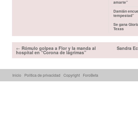
amarte”
Damián encuen
tempestad”
Se gana Glori
Texas
←
Rómulo golpea a Flor y la manda al
Sandra Ec
hospital en “Corona de lágrimas”
Inicio
Política de privacidad
Copyright
ForoBeta