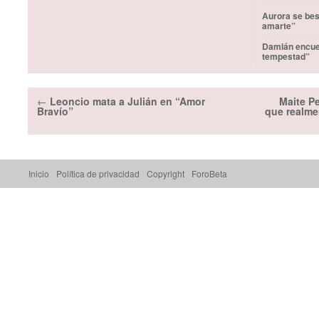
Aurora se bes
amarte”
Damián encuen
tempestad”
←
Leoncio mata a Julián en “Amor
Maite P
Bravío”
que realme
Inicio
Política de privacidad
Copyright
ForoBeta