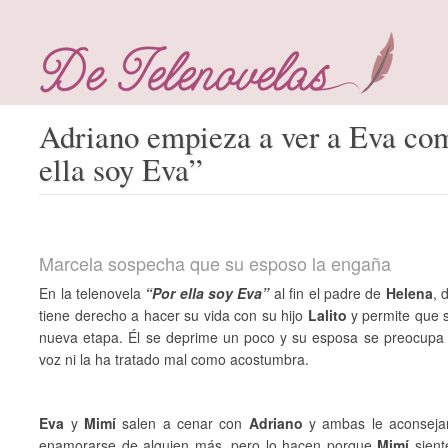
Adriano empieza a ver a Eva co
ella soy Eva”
Marcela sospecha que su esposo la engaña
En la telenovela
“Por ella soy Eva”
al fin el padre de
Helena
, 
tiene derecho a hacer su vida con su hijo
Lalito
y permite que se
nueva etapa. Él se deprime un poco y su esposa se preocupa y
voz ni la ha tratado mal como acostumbra.
Eva
y
Mimí
salen a cenar con
Adriano
y ambas le aconsejan
enamorarse de alguien más, pero lo hacen porque
Mimí
sient