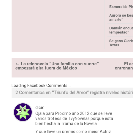
Esmeralda Pim
Aurora se bes
amarte”
Damián encuen
tempestad”
Se gana Glori
Texas
←
La telenovela “Una familia con suerte”
El a
empezará gira fuera de México
entrenan
Loading Facebook Comments ...
2 Comentarios en “
“Triunfo del Amor” registra niveles histó
dice:
Ojala para Proximo año 2012 que se lleve
varios trofeos de TvyNovelas porque esta
bién hecha la Trama de la Novela.
Y que lleve un premio como mejor Actriz