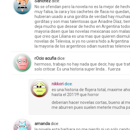
Sanchez
dice:
No se ofendan pero la novela no es la mejor de hech
muy falsa, la cara y los cachetes de flaca no quedan
hubieran usado a una gordita de verdad hay muchas
gorditas y son mas talentosas que Ariadne Díaz, tie
deja mucho que desear de hecho en Argentina todos l
mayoria disen que las novelas mexicanas son malas q
que creo que Liliana es una mas que quieren disimul
novelas de Televisa, si yo no uviera hido a Argentina s
la mayoria de los argentinos odian nuestras telenove
rOcio acuña
dice:
hermoso, trabajo no hay nada que decir, hay que trat
solo criticar. Es una historia super linda… fuerza
nikkori
dice:
es una historia de flojera total, maxime a
hasta el 2011!!! que horror
deberian hacer novelas cortas, bueno al me
me aburren pues suelen meterle mucha pa
amanda
dice:
la novela esta barbara no me pierdo ni un solo capitu