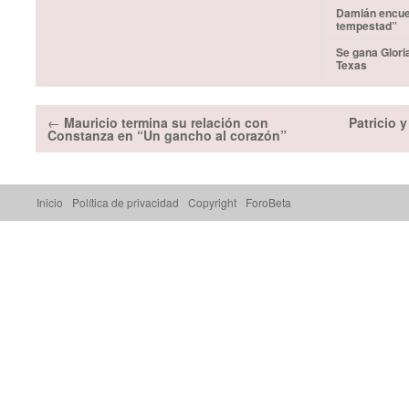
Damián encuen
tempestad”
Se gana Glori
Texas
←
Mauricio termina su relación con
Patricio 
Constanza en “Un gancho al corazón”
Inicio
Política de privacidad
Copyright
ForoBeta