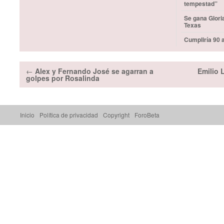
tempestad”
Se gana Glori
Texas
Cumpliría 90 
←
Alex y Fernando José se agarran a
Emilio 
golpes por Rosalinda
Inicio
Política de privacidad
Copyright
ForoBeta