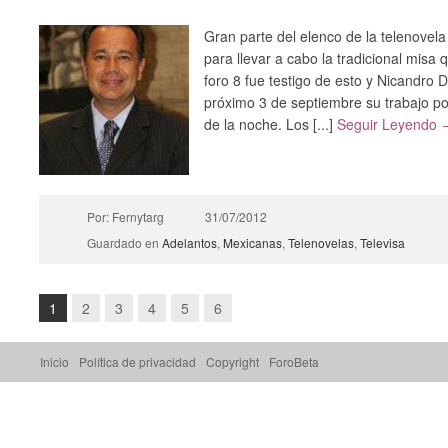
Gran parte del elenco de la telenovel
para llevar a cabo la tradicional misa
foro 8 fue testigo de esto y Nicandro D
próximo 3 de septiembre su trabajo po
de la noche. Los [...]
Seguir Leyendo 
Por: Fernytarg
31/07/2012
Guardado en
Adelantos
,
Mexicanas
,
Telenovelas
,
Televisa
1
2
3
4
5
6
Inicio
Política de privacidad
Copyright
ForoBeta