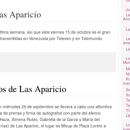
Gr
Ju
as Aparicio
La
Amo
La
última semana, así que este viernes 15 de octubre es el gran
n transmitidas en Venezuela por Televen y en Telemundo.
La
ama
Ll
Lo
Mon
Me
Ni
Po
man
os de Las Aparicio
Se
So
Te
Te
o miércoles 29 de septiembre se llevará a cabo una alfombra
TV
da de prensa y firma de autógrafos con parte del elenco
Úl
 Haza, Ximena Rubio, Gabriela de la Garza y María del
Un
ías) de Las Aparicio, el lugar es Mixup de Plaza Loreto a
suer