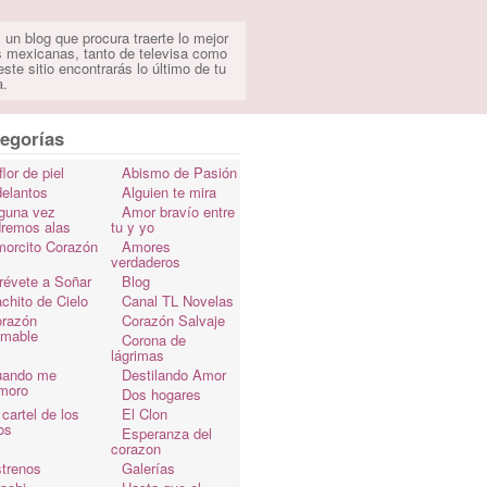
 un blog que procura traerte lo mejor
s mexicanas, tanto de televisa como
ste sitio encontrarás lo último de tu
a.
egorías
flor de piel
Abismo de Pasión
elantos
Alguien te mira
guna vez
Amor bravío entre
dremos alas
tu y yo
orcito Corazón
Amores
verdaderos
révete a Soñar
Blog
chito de Cielo
Canal TL Novelas
razón
Corazón Salvaje
omable
Corona de
lágrimas
uando me
Destilando Amor
moro
Dos hogares
 cartel de los
El Clon
os
Esperanza del
corazon
trenos
Galerías