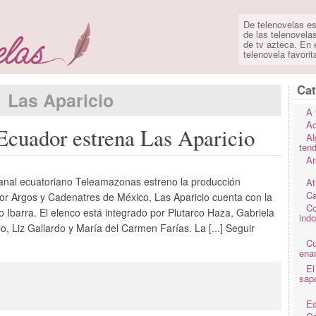
De telenovelas es
de las telenovela
de tv azteca. En e
telenovela favorit
Cat
Las Aparicio
A 
Ad
Ecuador estrena Las Aparicio
Al
ten
Am
canal ecuatoriano Teleamazonas estreno la producción
At
Ca
or Argos y Cadenatres de México, Las Aparicio cuenta con la
Co
 Ibarra. El elenco está integrado por Plutarco Haza, Gabriela
ind
 Liz Gallardo y María del Carmen Farías. La [...] Seguir
C
ena
El
sap
Es