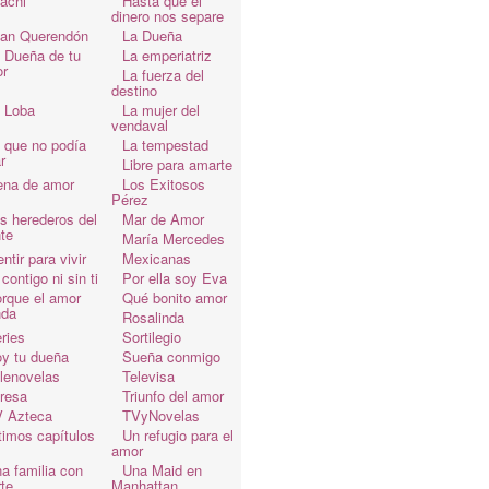
achi
Hasta que el
dinero nos separe
an Querendón
La Dueña
 Dueña de tu
La emperiatriz
r
La fuerza del
destino
 Loba
La mujer del
vendaval
 que no podía
La tempestad
r
Libre para amarte
ena de amor
Los Exitosos
Pérez
s herederos del
Mar de Amor
te
María Mercedes
ntir para vivir
Mexicanas
 contigo ni sin ti
Por ella soy Eva
rque el amor
Qué bonito amor
da
Rosalinda
ries
Sortilegio
y tu dueña
Sueña conmigo
lenovelas
Televisa
resa
Triunfo del amor
 Azteca
TVyNovelas
timos capítulos
Un refugio para el
amor
a familia con
Una Maid en
te
Manhattan