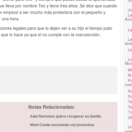
Gr
que lleva por nombre Teo y tiene tres años. Se dice que cuando
Ju
ión empezó a ser mucho más protectora con el pequeño y
La
r una hora.
Amo
ones legales para que lo dejen ver a su hijo el tiempo justo
La
ce que lo hace ya que el no cumple con la manutención.
La
ama
Ll
Lo
Mon
Me
3
Ni
Po
man
Se
So
Te
Notas Relacionadas:
Te
TV
Adal Ramones quiere recuperar su familia
Úl
Ninel Conde encantada con jovencitos
Un
suer