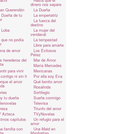
achi
Hasta que el
dinero nos separe
an Querendón
La Dueña
 Dueña de tu
La emperiatriz
r
La fuerza del
destino
 Loba
La mujer del
vendaval
 que no podía
La tempestad
r
Libre para amarte
ena de amor
Los Exitosos
Pérez
s herederos del
Mar de Amor
te
María Mercedes
ntir para vivir
Mexicanas
 contigo ni sin ti
Por ella soy Eva
rque el amor
Qué bonito amor
da
Rosalinda
ries
Sortilegio
y tu dueña
Sueña conmigo
lenovelas
Televisa
resa
Triunfo del amor
 Azteca
TVyNovelas
timos capítulos
Un refugio para el
amor
a familia con
Una Maid en
te
Manhattan