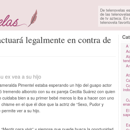
De telenovelas es
de las telenovela
de tv azteca. En e
telenovela favorit
Cat
ctuará legalmente en contra de
A 
Ad
Al
ten
Am
At
u ex vea a su hijo
Ca
Esmeralda Pimentel estaba esperando un hijo del guapo actor
Co
ind
 tremendo alboroto con su ex pareja Cecilia Suárez con quien
 no cuidaba bien a su primer bebé menos lo iba a hacer con uno
C
 chisme en el que él dice que la actriz de “Sexo, Pudor y
ena
 permite ver a su hijo.
El
sap
Es
 “Mentir para vivir” y siempre que puede busca la oportunidad