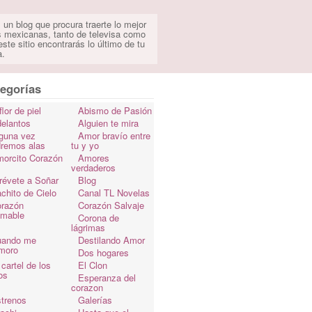
 un blog que procura traerte lo mejor
s mexicanas, tanto de televisa como
ste sitio encontrarás lo último de tu
a.
egorías
flor de piel
Abismo de Pasión
elantos
Alguien te mira
guna vez
Amor bravío entre
dremos alas
tu y yo
orcito Corazón
Amores
verdaderos
révete a Soñar
Blog
chito de Cielo
Canal TL Novelas
razón
Corazón Salvaje
omable
Corona de
lágrimas
uando me
Destilando Amor
moro
Dos hogares
 cartel de los
El Clon
os
Esperanza del
corazon
trenos
Galerías