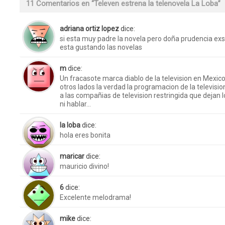
11 Comentarios en “
Televen estrena la telenovela La Loba
”
adriana ortiz lopez
dice:
si esta muy padre la novela pero doña prudencia ex
esta gustando las novelas
m
dice:
Un fracasote marca diablo de la television en Mexi
otros lados la verdad la programacion de la televisi
a las compañias de television restringida que dejan 
ni hablar…
la loba
dice:
hola eres bonita
maricar
dice:
mauricio divino!
6
dice:
Excelente melodrama!
mike
dice: