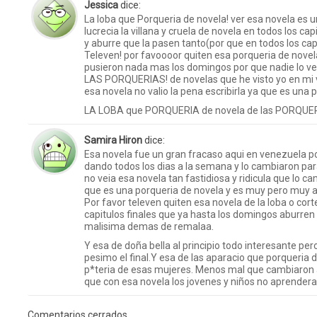
Jessica
dice:
La loba que Porqueria de novela! ver esa novela es 
lucrecia la villana y cruela de novela en todos los ca
y aburre que la pasen tanto(por que en todos los capi
Televen! por favoooor quiten esa porqueria de novel
pusieron nada mas los domingos por que nadie lo ve
LAS PORQUERIAS! de novelas que he visto yo en mi vi
esa novela no valio la pena escribirla ya que es una p
LA LOBA que PORQUERIA de novela de las PORQUE
Samira Hiron
dice:
Esa novela fue un gran fracaso aqui en venezuela po
dando todos los dias a la semana y lo cambiaron par
no veia esa novela tan fastidiosa y ridicula que lo 
que es una porqueria de novela y es muy pero muy a
Por favor televen quiten esa novela de la loba o cort
capitulos finales que ya hasta los domingos aburren
malisima demas de remalaa.
Y esa de doña bella al principio todo interesante per
pesimo el final.Y esa de las aparacio que porqueria
p*teria de esas mujeres. Menos mal que cambiaron a
que con esa novela los jovenes y niños no aprender
Comentarios cerrados.