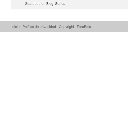
Guardado en
Blog
,
Series
Inicio
Política de privacidad
Copyright
ForoBeta