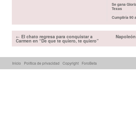
Se gana Glori
Texas
Cumpliría 90 
←
El chato regresa para conquistar a
Napoleón 
Carmen en “De que te quiero, te quiero”
Inicio
Política de privacidad
Copyright
ForoBeta