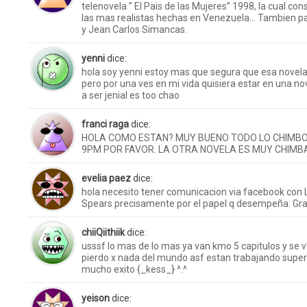
telenovela ” El Pais de las Mujeres” 1998, la cual c
las mas realistas hechas en Venezuela… Tambien par
y Jean Carlos Simancas.
yenni
dice:
hola soy yenni estoy mas que segura que esa novela 
pero por una ves en mi vida quisiera estar en una n
a ser jenial es too chao
franci raga
dice:
HOLA COMO ESTAN? MUY BUENO TODO LO CHIMBO 
9PM POR FAVOR. LA OTRA NOVELA ES MUY CHIMB
evelia paez
dice:
hola necesito tener comunicacion via facebook con
Spears precisamente por el papel q desempeña. Gra
chiiQiithiik
dice:
usssf lo mas de lo mas ya van kmo 5 capitulos y se
pierdo x nada del mundo asf estan trabajando super 
mucho exito {_kess_} ^.^
yeison
dice: