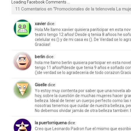
Loading Facebook Comments ...
11 Comentarios en “
Promocionales de la telenovela La muje
xavier
dice:
Hola Me llamo xaviier quisiera pariticipar en esta no
teatro tengo 12 años! Desde q teniia 8 añoos he so
celelular es () y de mi casa es (). De Verdad se lo a
Graciias!
berlin
dice:
hola me llamo berlin quisiera participar en esta novel
tengo 11 años!!!desde que tenia 9 años e soñado con
()de verdad se lo agradeceria de todo corazon Gracias
Giselle
dice:
Yo estoy muy contenta por saber que una novela ab
hoy, sobre la cuestión de muchas mujeres hacer gran
belleza. Ideal de tener un cuerpo perfecto como las 
nosotras tenemos que cuidar de nuestra belleza, pero
No debemos olvidar jamás de otra belleza también: la
la puertorriquena
dice:
Creo que Leonardo Padron fue el mismo que escribio