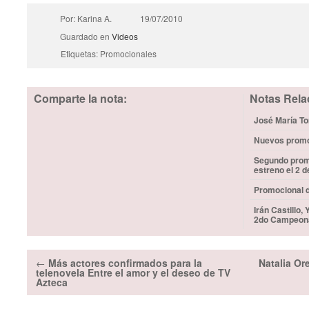
Por: Karina A.
19/07/2010
Guardado en
Videos
Etiquetas: Promocionales
Comparte la nota:
Notas Rela
José María Tor
Nuevos promoc
Segundo promo
estreno el 2 
Promocional d
Irán Castillo,
2do Campeona
←
Más actores confirmados para la
Natalia Or
telenovela Entre el amor y el deseo de TV
Azteca