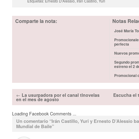
Etiquetas: Ernesto D'Alessio, Irán Castillo, Yuri
Comparte la nota:
Notas Rela
José María Tor
Promocionales
perfecta
Nuevos promoc
Segundo promo
estreno el 2 
Promocional d
←
La usurpadora por el canal tlnovelas
Escucha el 
en el mes de agosto
Loading Facebook Comments ...
Un comentario “
Irán Castillo, Yuri y Ernesto D’Alessio 
Mundial de Baile
”